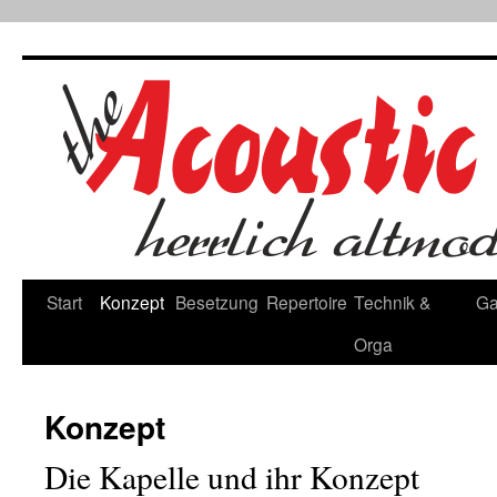
Zum
Inhalt
springen
Start
Konzept
Besetzung
Repertoire
Technik &
Ga
Orga
Konzept
Die Kapelle und ihr Konzept