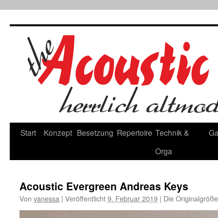
Zum
Inhalt
springen
Start
Konzept
Besetzung
Repertoire
Technik &
Ga
Orga
Acoustic Evergreen Andreas Keys
Von
vanessa
|
Veröffentlicht
9. Februar 2019
|
Die Originalgröße